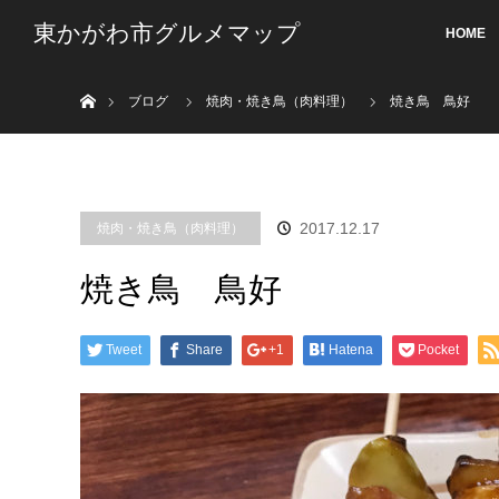
東かがわ市グルメマップ
HOME
ホーム
ブログ
焼肉・焼き鳥（肉料理）
焼き鳥 鳥好
2017.12.17
焼肉・焼き鳥（肉料理）
焼き鳥 鳥好
Tweet
Share
+1
Hatena
Pocket