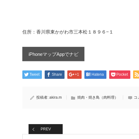
住所：香川県東かがわ市三本松１８９６−１
iPhoneマップAppでナビ
Tweet
Share
+1
Hatena
Pocket
投稿者:
akira.m
焼肉・焼き鳥（肉料理）
コ
PREV