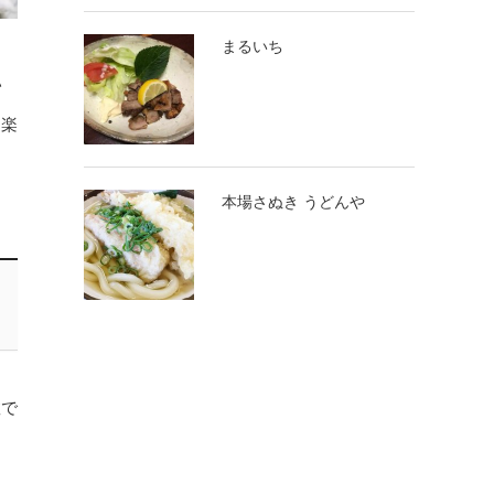
まるいち
い
て楽
本場さぬき うどんや
数で