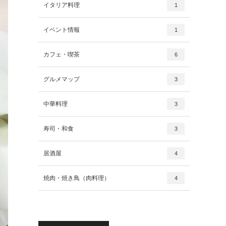
イタリア料理
1
イベント情報
1
カフェ・喫茶
6
グルメマップ
3
中華料理
3
寿司・和食
3
居酒屋
4
焼肉・焼き鳥（肉料理）
4