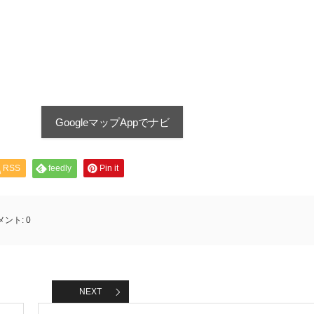
GoogleマップAppでナビ
RSS
feedly
Pin it
メント:
0
NEXT